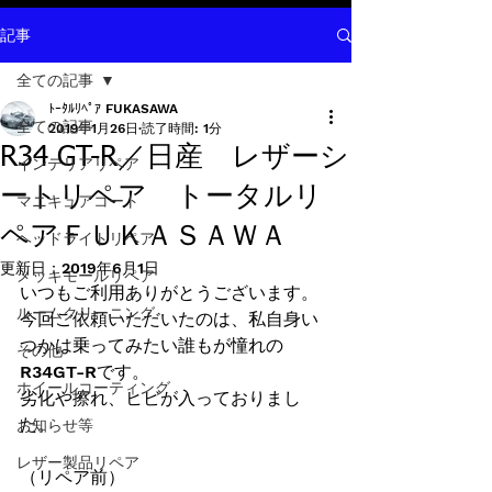
記事
全ての記事
ﾄｰﾀﾙﾘﾍﾟｱ FUKASAWA
全ての記事
2019年1月26日
読了時間: 1分
R34 GT-R／日産 レザーシ
インテリアリペア
ートリペア トータルリ
マニキュアコート
ペアＦＵＫＡＳＡＷＡ
ヘッドライトリペア
更新日：
2019年6月1日
メッキモールリペア
いつもご利用ありがとうございます。
ルームクリーニング
今回ご依頼いただいたのは、私自身い
つかは乗ってみたい誰もが憧れの
その他
R34GT-Rです。
ホイールコーティング
劣化や擦れ、ヒビが入っておりまし
た。
お知らせ等
レザー製品リペア
（リペア前）