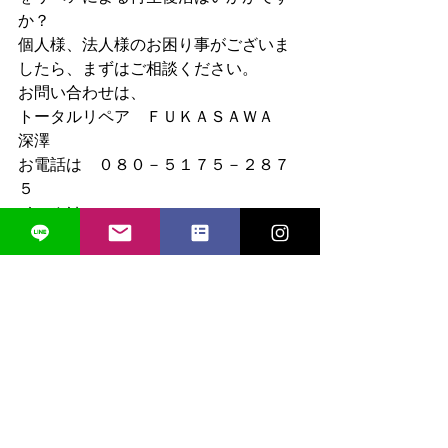
か？
個人様、法人様のお困り事がございま
したら、まずはご相談ください。
お問い合わせは、
トータルリペア　ＦＵＫＡＳＡＷＡ　
深澤
お電話は　０８０－５１７５－２８７
５
メールは　
nobuaki.f1177@gmail.com
　お困り
箇所の写真を送信ください。
お気軽に、お見積もりはもちろん無料
です！
インテリアリペア