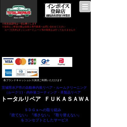
※投資,勧誘等は一切お断りします
※張替えご希望の際は張替え専門業者へお問い合わせください
ルーフ(天井),ダッシュボード,シート等の張替えは行っておりません
​※
各ブランドキャッシュレス決済ご利用いただけます
茨城県水戸市の自動車内装リペア・ルームクリーニング
（ルークリ)・内外装コーティング・革製品リペア
トータルリペア ＦＵＫＡＳＡＷＡ
ＳＤＧｓへの取り組み
『捨てない』『壊さない』
『取り替えない』
をコンセプトとしたサービス