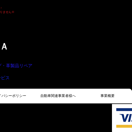
い
おりません
​※
Ａ
ング・革製品リペア
ービス
イバシーポリシー
自動車関連事業者様へ
事業概要