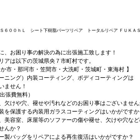
Ｓ６００ｈＬ　シート下樹脂パーツリペア　トータルリペア ＦＵＫＡ
に、お困り事の解決の為に出張施工致します！
リアは以下の茨城県央７市町村です。
なか市・那珂市・笠間市・大洗町・茨城町・東海村 】
ーニング）内装コーティング、ボディコーティングは
いません！
内出張費無料）
、欠けや穴、褪せや汚れなどのお困り事はございません
装を保護する内装用ガラスコーティングはいかがですか
、美容室、床屋等のソファーの傷や褪せ、欠けや穴など
せんか？
ー製バッグをリペアによる再生復活はいかがですか？