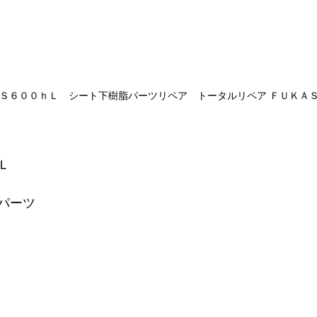
Ｓ６００ｈＬ　シート下樹脂パーツリペア　トータルリペア ＦＵＫＡ
Ｌ
パーツ