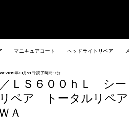
ア
マニキュアコート
ヘッドライトリペア
WA
2019年10月21日
読了時間: 1分
の他
ホイールコーティング
お知らせ等
レ
／ＬＳ６００ｈＬ シー
施工事例／ブログ
施工に関する注意事項
プライ
リペア トータルリペア
ＷＡ