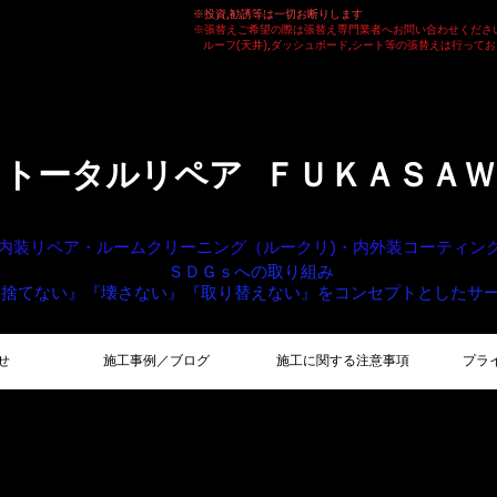
※投資,勧誘等は一切お断りします
※張替えご希望の際は張替え専門業者へお問い合わせくださ
ルーフ(天井),ダッシュボード,シート等の張替えは行って
トータルリペア ＦＵＫＡＳＡＷ
内装リペア・ルームクリーニング（ルークリ)・内外装コーティ
ＳＤＧｓへの取り組み
『捨てない』『壊さない』
『取り替えない』をコンセプトとしたサ
せ
施工事例／ブログ
施工に関する注意事項
プラ