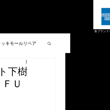
各ブランド
メッキモールリペア
ザー製品リペア
ト下樹
バシーポリシー
自動車関連事業者様へ
事業概要
 ＦＵ