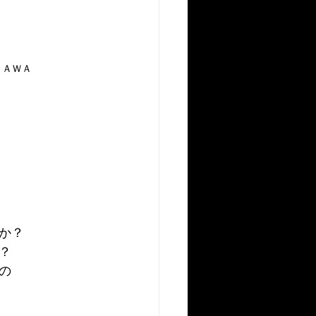
ＳＡＷＡ
か？
？
の