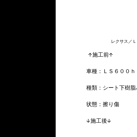
レクサス／Ｌ
 ↑施工前↑
車種：ＬＳ６００ｈ
種類：シート下樹脂
状態：擦り傷
↓施工後↓