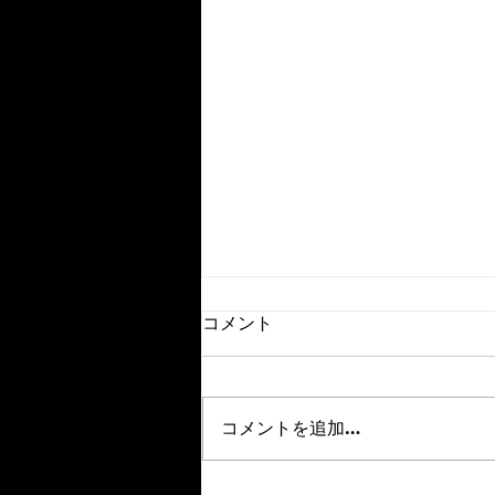
当店の『ルークリ』ピカピカ
コメント
除菌消臭 で貢献します ト
ータルリペア ＦＵＫＡＳＡＷ
『ルークリ（内装クリーニン
Ａ
グ）』とは、一般的な「車内清
コメントを追加…
掃」とは全くの別物という事をご
存知でしょうか。 当店のルーク
リは、普段から除菌消臭を行って