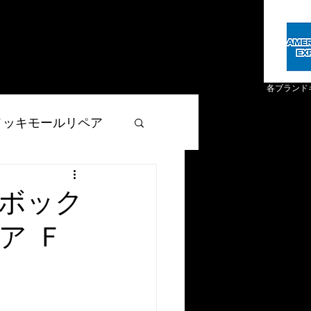
各ブランド
メッキモールリペア
ザー製品リペア
ボック
バシーポリシー
自動車関連事業者様へ
事業概要
ア Ｆ