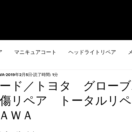
ア
マニキュアコート
ヘッドライトリペア
WA
2019年2月5日
読了時間: 1分
の他
ホイールコーティング
お知らせ等
レ
ード／トヨタ グローブ
施工事例／ブログ
施工に関する注意事項
プライ
傷リペア トータルリペ
ＡＷＡ