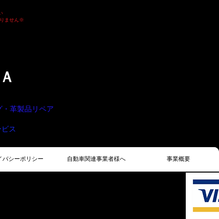
い
おりません
​※
Ａ
ング・革製品リペア
ービス
イバシーポリシー
自動車関連事業者様へ
事業概要