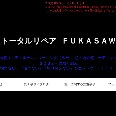
※投資,勧誘等は一切お断りします
※張替えご希望の際は張替え専門業者へお問い合わせくださ
ルーフ(天井),ダッシュボード,シート等の張替えは行って
トータルリペア ＦＵＫＡＳＡＷ
内装リペア・ルームクリーニング（ルークリ)・内外装コーティ
ＳＤＧｓへの取り組み
『捨てない』『壊さない』
『取り替えない』をコンセプトとしたサ
せ
施工事例／ブログ
施工に関する注意事項
プラ